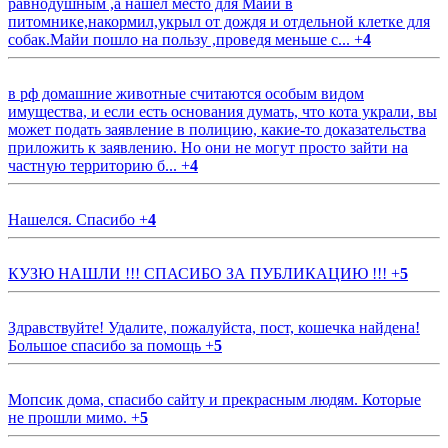
равнодушным ,а нашёл место для Майи в
питомнике,накормил,укрыл от дождя и отдельной клетке для
собак.Майи пошло на пользу ,проведя меньше с...
+
4
в рф домашние животные считаются особым видом
имущества, и если есть основания думать, что кота украли, вы
может подать заявление в полицию, какие-то доказательства
приложить к заявлению. Но они не могут просто зайти на
частную территорию б...
+
4
Нашелся. Спасибо
+
4
КУЗЮ НАШЛИ !!! СПАСИБО ЗА ПУБЛИКАЦИЮ !!!
+
5
Здравствуйте! Удалите, пожалуйста, пост, кошечка найдена!
Большое спасибо за помощь
+
5
Мопсик дома, спасибо сайту и прекрасным людям. Которые
не прошли мимо.
+
5