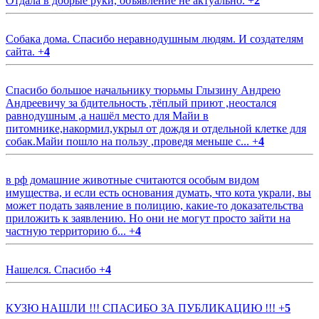
Отдала в добрые руки, объявление не актуально.
+
2
Собака дома. Спасибо неравнодушным людям. И создателям
сайта.
+
4
Спасибо большое начальнику тюрьмы Глызину Андрею
Андреевичу за бдительность ,тёплый приют ,неостался
равнодушным ,а нашёл место для Майи в
питомнике,накормил,укрыл от дождя и отдельной клетке для
собак.Майи пошло на пользу ,проведя меньше с...
+
4
в рф домашние животные считаются особым видом
имущества, и если есть основания думать, что кота украли, вы
может подать заявление в полицию, какие-то доказательства
приложить к заявлению. Но они не могут просто зайти на
частную территорию б...
+
4
Нашелся. Спасибо
+
4
КУЗЮ НАШЛИ !!! СПАСИБО ЗА ПУБЛИКАЦИЮ !!!
+
5