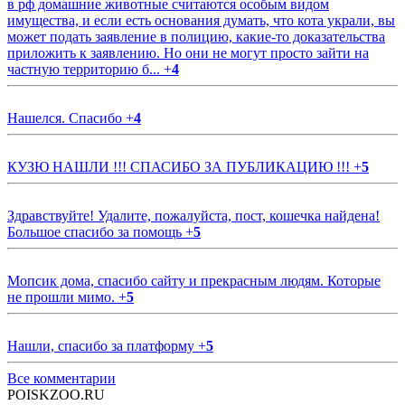
в рф домашние животные считаются особым видом
имущества, и если есть основания думать, что кота украли, вы
может подать заявление в полицию, какие-то доказательства
приложить к заявлению. Но они не могут просто зайти на
частную территорию б...
+
4
Нашелся. Спасибо
+
4
КУЗЮ НАШЛИ !!! СПАСИБО ЗА ПУБЛИКАЦИЮ !!!
+
5
Здравствуйте! Удалите, пожалуйста, пост, кошечка найдена!
Большое спасибо за помощь
+
5
Мопсик дома, спасибо сайту и прекрасным людям. Которые
не прошли мимо.
+
5
Нашли, спасибо за платформу
+
5
Все комментарии
POISKZOO.RU