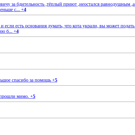
чу за бдительность ,тёплый приют ,неостался равнодушным ,а
еньше с...
+
4
если есть основания думать, что кота украли, вы может подать
ию б...
+
4
ольшое спасибо за помощь
+
5
 прошли мимо.
+
5