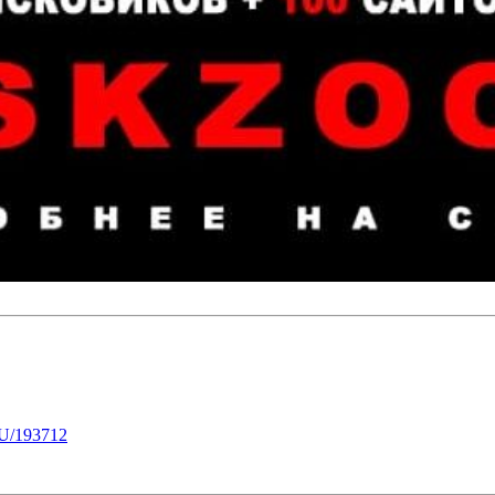
U/193712