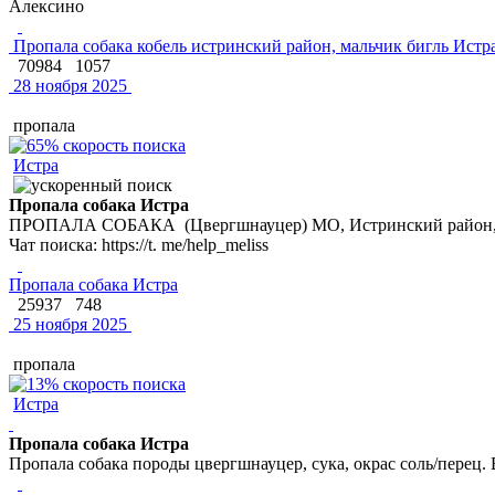
Алексино
Пропала собака кобель истринский район, мальчик бигль Истр
70984
1057
28 ноября 2025
пропала
Истра
Пропала собака Истра
ПРОПАЛА СОБАКА (Цвергшнауцер) МО, Истринский район, д. П
Чат поиска: https://t. me/help_meliss
Пропала собака Истра
25937
748
25 ноября 2025
пропала
Истра
Пропала собака Истра
Пропала собака породы цвергшнауцер, сука, окрас соль/перец.