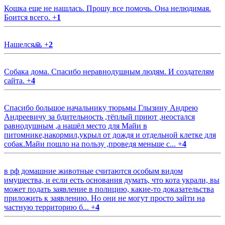
Кошка еще не нашлась. Прошу все помочь. Она нелюдимая.
Боится всего.
+
1
Нашелся🙏
+
2
Собака дома. Спасибо неравнодушным людям. И создателям
сайта.
+
4
Спасибо большое начальнику тюрьмы Глызину Андрею
Андреевичу за бдительность ,тёплый приют ,неостался
равнодушным ,а нашёл место для Майи в
питомнике,накормил,укрыл от дождя и отдельной клетке для
собак.Майи пошло на пользу ,проведя меньше с...
+
4
в рф домашние животные считаются особым видом
имущества, и если есть основания думать, что кота украли, вы
может подать заявление в полицию, какие-то доказательства
приложить к заявлению. Но они не могут просто зайти на
частную территорию б...
+
4