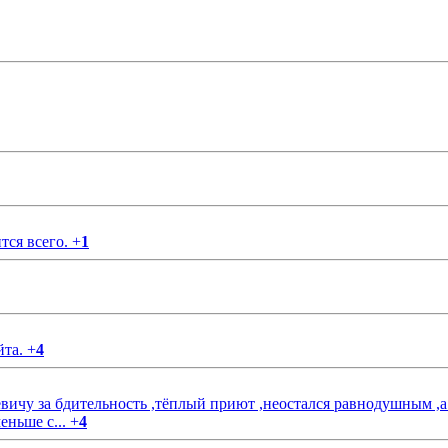
тся всего.
+
1
йта.
+
4
чу за бдительность ,тёплый приют ,неостался равнодушным ,а
еньше с...
+
4