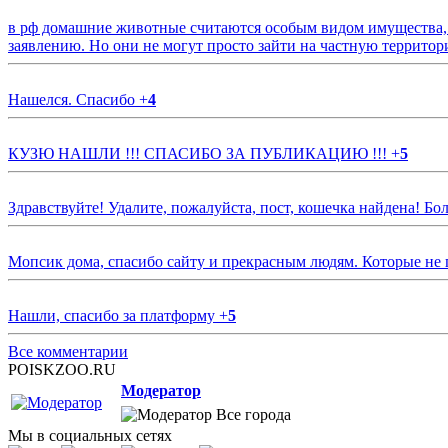
в рф домашние животные считаются особым видом имущества, и 
заявлению. Но они не могут просто зайти на частную территор
Нашелся. Спасибо
+
4
КУЗЮ НАШЛИ !!! СПАСИБО ЗА ПУБЛИКАЦИЮ !!!
+
5
Здравствуйте! Удалите, пожалуйста, пост, кошечка найдена! Б
Мопсик дома, спасибо сайту и прекрасным людям. Которые не
Нашли, спасибо за платформу
+
5
Все комментарии
POISKZOO.RU
Модератор
Все города
Мы в социальных сетях