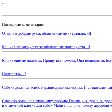
Последние комментарии
Отдала в добрые руки, объявление не актуально.
+
2
Кошка нашлась уберите объявление пожалуйста
+
3
Кошка еще не нашлась. Прошу все помочь. Она нелюдимая. Бои
Нашелся🙏
+
2
Собака дома. Спасибо неравнодушным людям. И создателям са
Спасибо большое начальнику тюрьмы Глызину Андрею Андрееви
и отдельной клетке для собак.Майи пошло на пользу ,проведя м