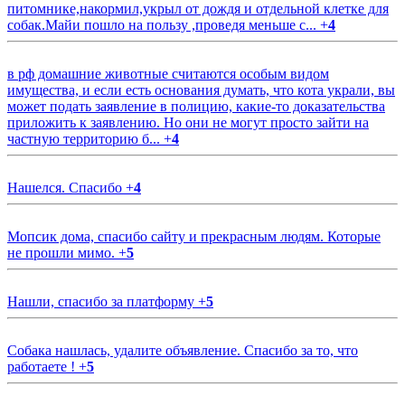
питомнике,накормил,укрыл от дождя и отдельной клетке для
собак.Майи пошло на пользу ,проведя меньше с...
+
4
в рф домашние животные считаются особым видом
имущества, и если есть основания думать, что кота украли, вы
может подать заявление в полицию, какие-то доказательства
приложить к заявлению. Но они не могут просто зайти на
частную территорию б...
+
4
Нашелся. Спасибо
+
4
Мопсик дома, спасибо сайту и прекрасным людям. Которые
не прошли мимо.
+
5
Нашли, спасибо за платформу
+
5
Собака нашлась, удалите объявление. Спасибо за то, что
работаете !
+
5