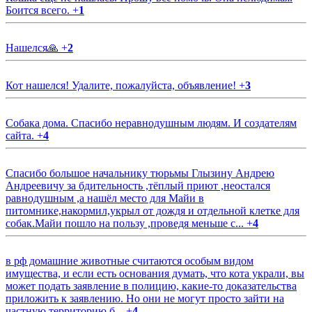
Боится всего.
+
1
Нашелся🙏
+
2
Кот нашелся! Удалите, пожалуйста, объявление!
+
3
Собака дома. Спасибо неравнодушным людям. И создателям
сайта.
+
4
Спасибо большое начальнику тюрьмы Глызину Андрею
Андреевичу за бдительность ,тёплый приют ,неостался
равнодушным ,а нашёл место для Майи в
питомнике,накормил,укрыл от дождя и отдельной клетке для
собак.Майи пошло на пользу ,проведя меньше с...
+
4
в рф домашние животные считаются особым видом
имущества, и если есть основания думать, что кота украли, вы
может подать заявление в полицию, какие-то доказательства
приложить к заявлению. Но они не могут просто зайти на
частную территорию б...
+
4