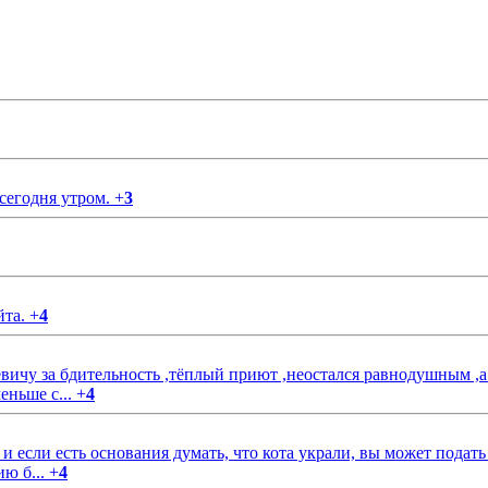
 сегодня утром.
+
3
йта.
+
4
чу за бдительность ,тёплый приют ,неостался равнодушным ,а
еньше с...
+
4
если есть основания думать, что кота украли, вы может подать
ию б...
+
4