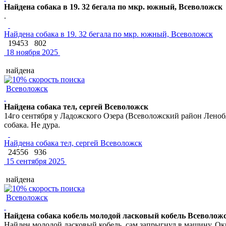
Найдена собака в 19. 32 бегала по мкр. южный, Всеволожск
.
Найдена собака в 19. 32 бегала по мкр. южный, Всеволожск
19453
802
18 ноября 2025
найдена
Всеволожск
Найдена собака тел, сергей Всеволожск
14го сентября у Ладожского Озера (Всеволожский район Леноблас
собака. Не дура.
Найдена собака тел, сергей Всеволожск
24556
936
15 сентября 2025
найдена
Всеволожск
Найдена собака кобель молодой ласковый кобель Всеволож
Найден молодой ласковый кобель, сам запрыгнул в машину. Окр