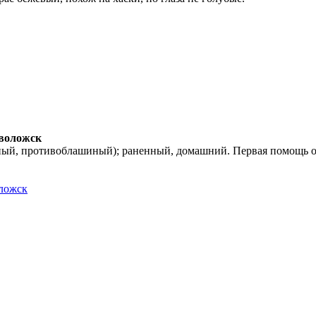
еволожск
ный, противоблашиный); раненный, домашний. Первая помощь ока
ложск