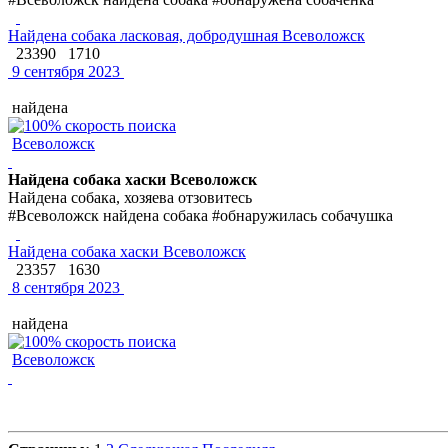
Найдена собака ласковая, добродушная Всеволожск
23390
1710
9 сентября 2023
найдена
Всеволожск
Найдена собака хаски Всеволожск
Найдена собака, хозяева отзовитесь
#Всеволожск найдена собака #обнаружилась собачушка
Найдена собака хаски Всеволожск
23357
1630
8 сентября 2023
найдена
Всеволожск