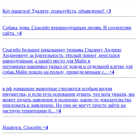
Кот нашелся! Удалите, пожалуйста, объявление!
+
3
Собака дома. Спасибо неравнодушным людям. И создателям
сайта.
+
4
Спасибо большое начальнику тюрьмы Глызину Андрею
Андреевичу за бдительность ,тёплый приют ,неостался
равнодушным ,а нашёл место для Майи в
питомнике,накормил,укрыл от дождя и отдельной клетке для
собак.Майи пошло на пользу ,проведя меньше с...
+
4
в рф домашние животные считаются особым видом
имущества, и если есть основания думать, что кота украли, вы
может подать заявление в полицию, какие-то доказательства
приложить к заявлению. Но они не могут просто зайти на
частную территорию б...
+
4
Нашелся. Спасибо
+
4