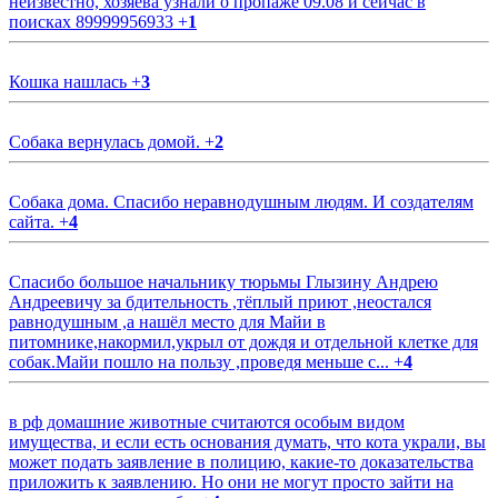
неизвестно, хозяева узнали о пропаже 09.08 и сейчас в
поисках 89999956933
+
1
Кошка нашлась
+
3
Собака вернулась домой.
+
2
Собака дома. Спасибо неравнодушным людям. И создателям
сайта.
+
4
Спасибо большое начальнику тюрьмы Глызину Андрею
Андреевичу за бдительность ,тёплый приют ,неостался
равнодушным ,а нашёл место для Майи в
питомнике,накормил,укрыл от дождя и отдельной клетке для
собак.Майи пошло на пользу ,проведя меньше с...
+
4
в рф домашние животные считаются особым видом
имущества, и если есть основания думать, что кота украли, вы
может подать заявление в полицию, какие-то доказательства
приложить к заявлению. Но они не могут просто зайти на