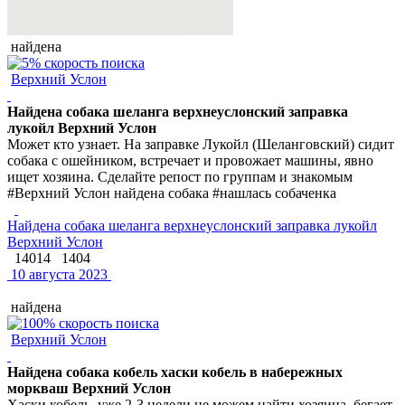
найдена
Верхний Услон
Найдена собака шеланга верхнеуслонский заправка
лукойл Верхний Услон
Может кто узнает. На заправке Лукойл (Шеланговский) сидит
собака с ошейником, встречает и провожает машины, явно
ищет хозяина. Сделайте репост по группам и знакомым
#Верхний Услон найдена собака #нашлась собаченка
Найдена собака шеланга верхнеуслонский заправка лукойл
Верхний Услон
14014
1404
10 августа 2023
найдена
Верхний Услон
Найдена собака кобель хаски кобель в набережных
моркваш Верхний Услон
Хаски кобель, уже 2-3 недели не можем найти хозяина, бегает