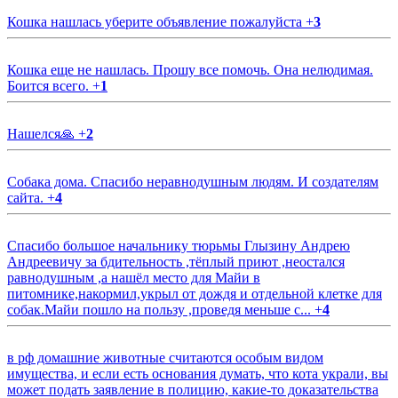
Кошка нашлась уберите объявление пожалуйста
+
3
Кошка еще не нашлась. Прошу все помочь. Она нелюдимая.
Боится всего.
+
1
Нашелся🙏
+
2
Собака дома. Спасибо неравнодушным людям. И создателям
сайта.
+
4
Спасибо большое начальнику тюрьмы Глызину Андрею
Андреевичу за бдительность ,тёплый приют ,неостался
равнодушным ,а нашёл место для Майи в
питомнике,накормил,укрыл от дождя и отдельной клетке для
собак.Майи пошло на пользу ,проведя меньше с...
+
4
в рф домашние животные считаются особым видом
имущества, и если есть основания думать, что кота украли, вы
может подать заявление в полицию, какие-то доказательства