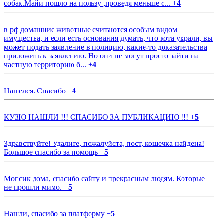
собак.Майи пошло на пользу ,проведя меньше с...
+
4
в рф домашние животные считаются особым видом
имущества, и если есть основания думать, что кота украли, вы
может подать заявление в полицию, какие-то доказательства
приложить к заявлению. Но они не могут просто зайти на
частную территорию б...
+
4
Нашелся. Спасибо
+
4
КУЗЮ НАШЛИ !!! СПАСИБО ЗА ПУБЛИКАЦИЮ !!!
+
5
Здравствуйте! Удалите, пожалуйста, пост, кошечка найдена!
Большое спасибо за помощь
+
5
Мопсик дома, спасибо сайту и прекрасным людям. Которые
не прошли мимо.
+
5
Нашли, спасибо за платформу
+
5