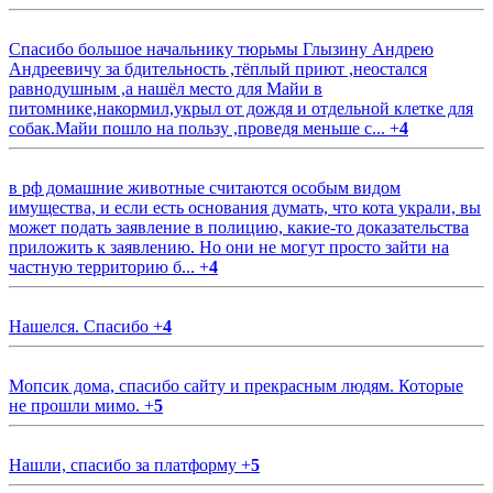
Спасибо большое начальнику тюрьмы Глызину Андрею
Андреевичу за бдительность ,тёплый приют ,неостался
равнодушным ,а нашёл место для Майи в
питомнике,накормил,укрыл от дождя и отдельной клетке для
собак.Майи пошло на пользу ,проведя меньше с...
+
4
в рф домашние животные считаются особым видом
имущества, и если есть основания думать, что кота украли, вы
может подать заявление в полицию, какие-то доказательства
приложить к заявлению. Но они не могут просто зайти на
частную территорию б...
+
4
Нашелся. Спасибо
+
4
Мопсик дома, спасибо сайту и прекрасным людям. Которые
не прошли мимо.
+
5
Нашли, спасибо за платформу
+
5