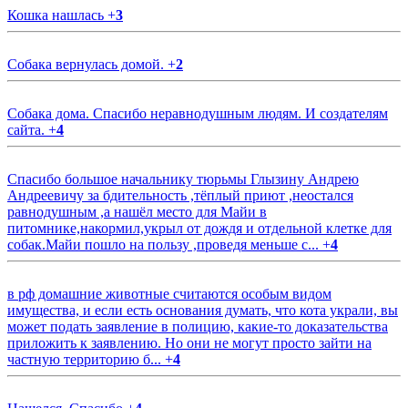
Кошка нашлась
+
3
Собака вернулась домой.
+
2
Собака дома. Спасибо неравнодушным людям. И создателям
сайта.
+
4
Спасибо большое начальнику тюрьмы Глызину Андрею
Андреевичу за бдительность ,тёплый приют ,неостался
равнодушным ,а нашёл место для Майи в
питомнике,накормил,укрыл от дождя и отдельной клетке для
собак.Майи пошло на пользу ,проведя меньше с...
+
4
в рф домашние животные считаются особым видом
имущества, и если есть основания думать, что кота украли, вы
может подать заявление в полицию, какие-то доказательства
приложить к заявлению. Но они не могут просто зайти на
частную территорию б...
+
4