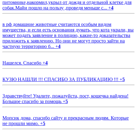
питомнике,накормил,укрыл от дождя и отдельной клетке для
собак.Майи пошло на пользу ,проведя меньше с...
+
4
в рф домашние животные считаются особым видом
имущества, и если есть основания думать, что кота украли, вы
может подать заявление в полицию, какие-то доказательства
приложить к заявлению. Но они не могут просто зайти на
частную территорию б...
+
4
Нашелся. Спасибо
+
4
КУЗЮ НАШЛИ !!! СПАСИБО ЗА ПУБЛИКАЦИЮ !!!
+
5
Здравствуйте! Удалите, пожалуйста, пост, кошечка найдена!
Большое спасибо за помощь
+
5
Мопсик дома, спасибо сайту и прекрасным людям. Которые
не прошли мимо.
+
5