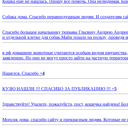
Кошка еще не нашлась. Прошу все помочь. Она нелюдимая. Бои
Собака дома. Спасибо неравнодушным людям. И создателям са
Спасибо большое начальнику тюрьмы Глызину Андрею Андрееви
и отдельной клетке для собак.Майи пошло на пользу ,проведя м
в рф домашние животные считаются особым видом имущества, и 
заявлению. Но они не могут просто зайти на частную территор
Нашелся. Спасибо
+
4
КУЗЮ НАШЛИ !!! СПАСИБО ЗА ПУБЛИКАЦИЮ !!!
+
5
Здравствуйте! Удалите, пожалуйста, пост, кошечка найдена! Б
Мопсик дома, спасибо сайту и прекрасным людям. Которые не