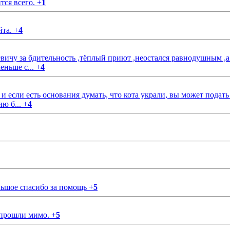
тся всего.
+
1
йта.
+
4
чу за бдительность ,тёплый приют ,неостался равнодушным ,а
еньше с...
+
4
если есть основания думать, что кота украли, вы может подать
ию б...
+
4
ольшое спасибо за помощь
+
5
 прошли мимо.
+
5