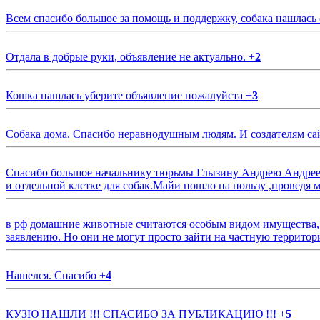
Всем спасибо большое за помощь и поддержку, собака нашлась
Отдала в добрые руки, объявление не актуально.
+
2
Кошка нашлась уберите объявление пожалуйста
+
3
Собака дома. Спасибо неравнодушным людям. И создателям са
Спасибо большое начальнику тюрьмы Глызину Андрею Андрееви
и отдельной клетке для собак.Майи пошло на пользу ,проведя м
в рф домашние животные считаются особым видом имущества, и 
заявлению. Но они не могут просто зайти на частную территор
Нашелся. Спасибо
+
4
КУЗЮ НАШЛИ !!! СПАСИБО ЗА ПУБЛИКАЦИЮ !!!
+
5