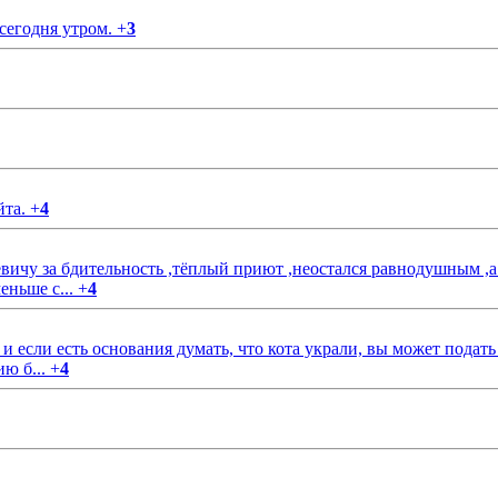
 сегодня утром.
+
3
йта.
+
4
чу за бдительность ,тёплый приют ,неостался равнодушным ,а
еньше с...
+
4
если есть основания думать, что кота украли, вы может подать
ию б...
+
4