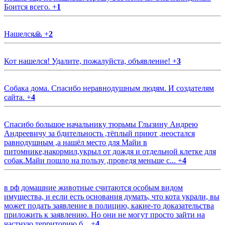
Боится всего.
+
1
Нашелся🙏
+
2
Кот нашелся! Удалите, пожалуйста, объявление!
+
3
Собака дома. Спасибо неравнодушным людям. И создателям
сайта.
+
4
Спасибо большое начальнику тюрьмы Глызину Андрею
Андреевичу за бдительность ,тёплый приют ,неостался
равнодушным ,а нашёл место для Майи в
питомнике,накормил,укрыл от дождя и отдельной клетке для
собак.Майи пошло на пользу ,проведя меньше с...
+
4
в рф домашние животные считаются особым видом
имущества, и если есть основания думать, что кота украли, вы
может подать заявление в полицию, какие-то доказательства
приложить к заявлению. Но они не могут просто зайти на
частную территорию б...
+
4