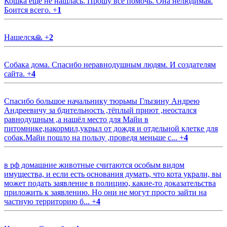
Кошка еще не нашлась. Прошу все помочь. Она нелюдимая.
Боится всего.
+
1
Нашелся🙏
+
2
Собака дома. Спасибо неравнодушным людям. И создателям
сайта.
+
4
Спасибо большое начальнику тюрьмы Глызину Андрею
Андреевичу за бдительность ,тёплый приют ,неостался
равнодушным ,а нашёл место для Майи в
питомнике,накормил,укрыл от дождя и отдельной клетке для
собак.Майи пошло на пользу ,проведя меньше с...
+
4
в рф домашние животные считаются особым видом
имущества, и если есть основания думать, что кота украли, вы
может подать заявление в полицию, какие-то доказательства
приложить к заявлению. Но они не могут просто зайти на
частную территорию б...
+
4