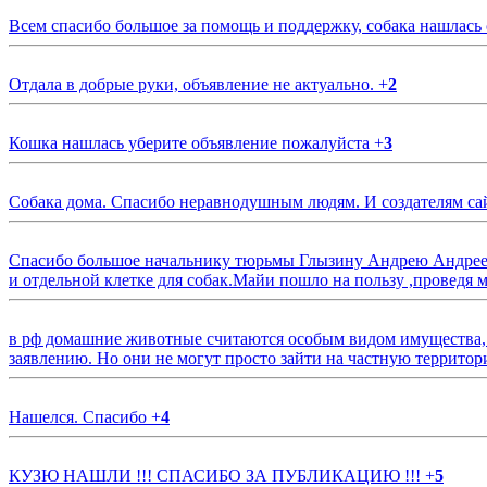
Всем спасибо большое за помощь и поддержку, собака нашлась
Отдала в добрые руки, объявление не актуально.
+
2
Кошка нашлась уберите объявление пожалуйста
+
3
Собака дома. Спасибо неравнодушным людям. И создателям са
Спасибо большое начальнику тюрьмы Глызину Андрею Андрееви
и отдельной клетке для собак.Майи пошло на пользу ,проведя м
в рф домашние животные считаются особым видом имущества, и 
заявлению. Но они не могут просто зайти на частную территор
Нашелся. Спасибо
+
4
КУЗЮ НАШЛИ !!! СПАСИБО ЗА ПУБЛИКАЦИЮ !!!
+
5