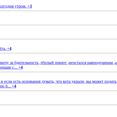
 сегодня утром.
+
3
йта.
+
4
чу за бдительность ,тёплый приют ,неостался равнодушным ,а
еньше с...
+
4
если есть основания думать, что кота украли, вы может подать
ию б...
+
4