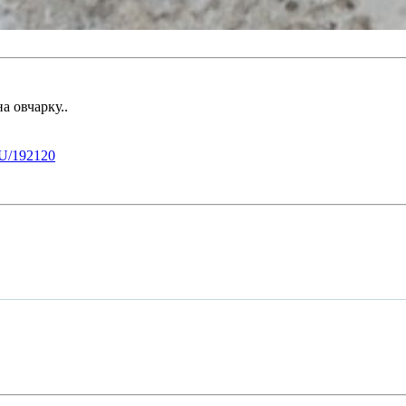
а овчарку..
U/192120