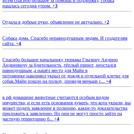
Всем спасибо большое за помощь и поддержку, собака
нашлась сегодня утром.
+
3
Отдала в добрые руки, объявление не актуально.
+
2
Собака дома. Спасибо неравнодушным людям. И создателям
сайта.
+
4
Спасибо большое начальнику тюрьмы Глызину Андрею
Андреевичу за бдительность ,тёплый приют ,неостался
равнодушным ,а нашёл место для Майи в
питомнике,накормил,укрыл от дождя и отдельной клетке для
собак.Майи пошло на пользу ,проведя меньше с...
+
4
в рф домашние животные считаются особым видом
имущества, и если есть основания думать, что кота украли, вы
может подать заявление в полицию, какие-то доказательства
приложить к заявлению. Но они не могут просто зайти на
частную территорию б...
+
4