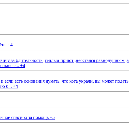
йта.
+
4
чу за бдительность ,тёплый приют ,неостался равнодушным ,а
еньше с...
+
4
если есть основания думать, что кота украли, вы может подать
ию б...
+
4
ольшое спасибо за помощь
+
5