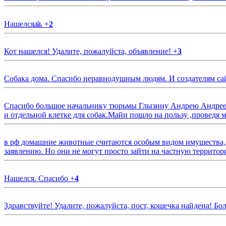
Нашелся🙏
+
2
Кот нашелся! Удалите, пожалуйста, объявление!
+
3
Собака дома. Спасибо неравнодушным людям. И создателям са
Спасибо большое начальнику тюрьмы Глызину Андрею Андрееви
и отдельной клетке для собак.Майи пошло на пользу ,проведя м
в рф домашние животные считаются особым видом имущества, и 
заявлению. Но они не могут просто зайти на частную территор
Нашелся. Спасибо
+
4
Здравствуйте! Удалите, пожалуйста, пост, кошечка найдена! Б