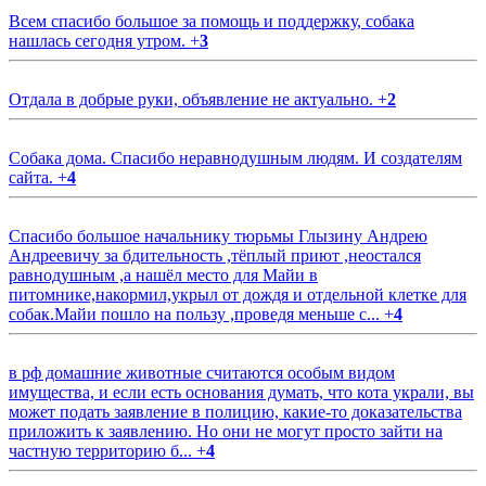
Всем спасибо большое за помощь и поддержку, собака
нашлась сегодня утром.
+
3
Отдала в добрые руки, объявление не актуально.
+
2
Собака дома. Спасибо неравнодушным людям. И создателям
сайта.
+
4
Спасибо большое начальнику тюрьмы Глызину Андрею
Андреевичу за бдительность ,тёплый приют ,неостался
равнодушным ,а нашёл место для Майи в
питомнике,накормил,укрыл от дождя и отдельной клетке для
собак.Майи пошло на пользу ,проведя меньше с...
+
4
в рф домашние животные считаются особым видом
имущества, и если есть основания думать, что кота украли, вы
может подать заявление в полицию, какие-то доказательства
приложить к заявлению. Но они не могут просто зайти на
частную территорию б...
+
4