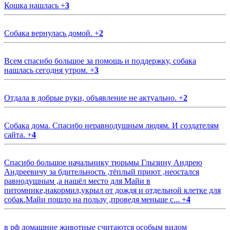
Кошка нашлась
+
3
Собака вернулась домой.
+
2
Всем спасибо большое за помощь и поддержку, собака
нашлась сегодня утром.
+
3
Отдала в добрые руки, объявление не актуально.
+
2
Собака дома. Спасибо неравнодушным людям. И создателям
сайта.
+
4
Спасибо большое начальнику тюрьмы Глызину Андрею
Андреевичу за бдительность ,тёплый приют ,неостался
равнодушным ,а нашёл место для Майи в
питомнике,накормил,укрыл от дождя и отдельной клетке для
собак.Майи пошло на пользу ,проведя меньше с...
+
4
в рф домашние животные считаются особым видом