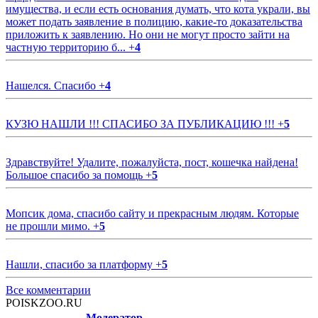
имущества, и если есть основания думать, что кота украли, вы
может подать заявление в полицию, какие-то доказательства
приложить к заявлению. Но они не могут просто зайти на
частную территорию б...
+
4
Нашелся. Спасибо
+
4
КУЗЮ НАШЛИ !!! СПАСИБО ЗА ПУБЛИКАЦИЮ !!!
+
5
Здравствуйте! Удалите, пожалуйста, пост, кошечка найдена!
Большое спасибо за помощь
+
5
Мопсик дома, спасибо сайту и прекрасным людям. Которые
не прошли мимо.
+
5
Нашли, спасибо за платформу
+
5
Все комментарии
POISKZOO.RU
Модератор