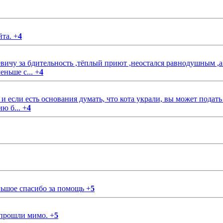
йта.
+
4
чу за бдительность ,тёплый приют ,неостался равнодушным ,а
еньше с...
+
4
если есть основания думать, что кота украли, вы может подать
ию б...
+
4
ольшое спасибо за помощь
+
5
 прошли мимо.
+
5