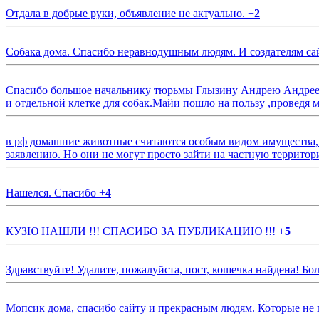
Отдала в добрые руки, объявление не актуально.
+
2
Собака дома. Спасибо неравнодушным людям. И создателям са
Спасибо большое начальнику тюрьмы Глызину Андрею Андрееви
и отдельной клетке для собак.Майи пошло на пользу ,проведя м
в рф домашние животные считаются особым видом имущества, и 
заявлению. Но они не могут просто зайти на частную территор
Нашелся. Спасибо
+
4
КУЗЮ НАШЛИ !!! СПАСИБО ЗА ПУБЛИКАЦИЮ !!!
+
5
Здравствуйте! Удалите, пожалуйста, пост, кошечка найдена! Б
Мопсик дома, спасибо сайту и прекрасным людям. Которые не