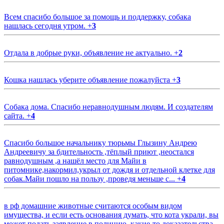
Всем спасибо большое за помощь и поддержку, собака
нашлась сегодня утром.
+
3
Отдала в добрые руки, объявление не актуально.
+
2
Кошка нашлась уберите объявление пожалуйста
+
3
Собака дома. Спасибо неравнодушным людям. И создателям
сайта.
+
4
Спасибо большое начальнику тюрьмы Глызину Андрею
Андреевичу за бдительность ,тёплый приют ,неостался
равнодушным ,а нашёл место для Майи в
питомнике,накормил,укрыл от дождя и отдельной клетке для
собак.Майи пошло на пользу ,проведя меньше с...
+
4
в рф домашние животные считаются особым видом
имущества, и если есть основания думать, что кота украли, вы
может подать заявление в полицию, какие-то доказательства