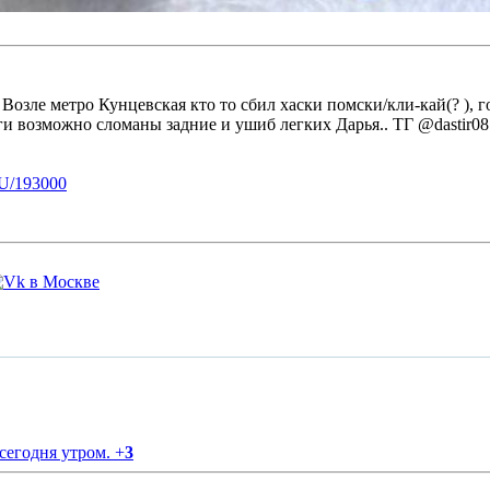
зле метро Кунцевская кто то сбил хаски помски/кли-кай(? ), гол
оги возможно сломаны задние и ушиб легких Дарья.. ТГ @dastir08
U/193000
 сегодня утром.
+
3