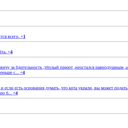
тся всего.
+
1
йта.
+
4
чу за бдительность ,тёплый приют ,неостался равнодушным ,а
еньше с...
+
4
если есть основания думать, что кота украли, вы может подать
ию б...
+
4