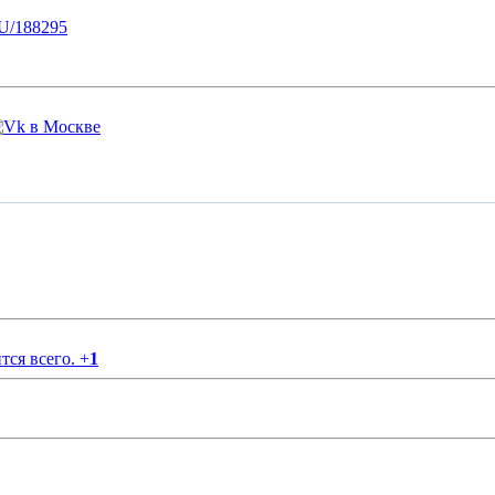
U/188295
тся всего.
+
1