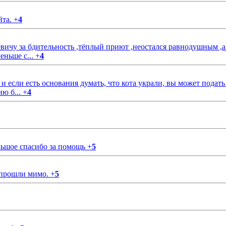
йта.
+
4
чу за бдительность ,тёплый приют ,неостался равнодушным ,а
еньше с...
+
4
если есть основания думать, что кота украли, вы может подать
ию б...
+
4
ольшое спасибо за помощь
+
5
 прошли мимо.
+
5