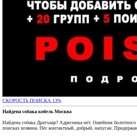
СК
ОРОСТЬ ПОИСКА 13%
Найдена собака кобель Москва
Найдена собака Дратхаар? Адресника нет. Ошейник болотного цв
поисках хозяина. Пёс контактный, добрый, напуган. Придержа