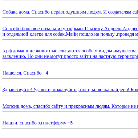
Собака дома. Спасибо неравнодушным людям. И создателям са
Спасибо большое начальнику тюрьмы Глызину Андрею Андрееви
и отдельной клетке для собак.Майи пошло на пользу ,проведя м
в рф домашние животные считаются особым видом имущества, и 
заявлению. Но они не могут просто зайти на частную территор
Нашелся. Спасибо
+
4
Здравствуйте! Удалите, пожалуйста, пост, кошечка найдена! Б
Мопсик дома, спасибо сайту и прекрасным людям. Которые не
Нашли, спасибо за платформу
+
5