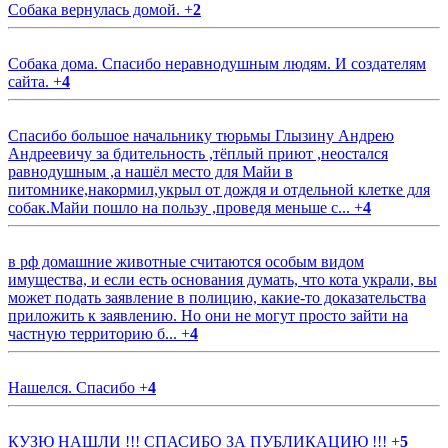
Собака вернулась домой.
+
2
Собака дома. Спасибо неравнодушным людям. И создателям
сайта.
+
4
Спасибо большое начальнику тюрьмы Глызину Андрею
Андреевичу за бдительность ,тёплый приют ,неостался
равнодушным ,а нашёл место для Майи в
питомнике,накормил,укрыл от дождя и отдельной клетке для
собак.Майи пошло на пользу ,проведя меньше с...
+
4
в рф домашние животные считаются особым видом
имущества, и если есть основания думать, что кота украли, вы
может подать заявление в полицию, какие-то доказательства
приложить к заявлению. Но они не могут просто зайти на
частную территорию б...
+
4
Нашелся. Спасибо
+
4
КУЗЮ НАШЛИ !!! СПАСИБО ЗА ПУБЛИКАЦИЮ !!!
+
5