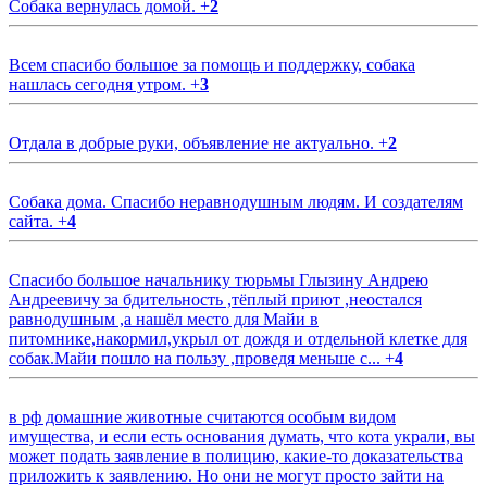
Собака вернулась домой.
+
2
Всем спасибо большое за помощь и поддержку, собака
нашлась сегодня утром.
+
3
Отдала в добрые руки, объявление не актуально.
+
2
Собака дома. Спасибо неравнодушным людям. И создателям
сайта.
+
4
Спасибо большое начальнику тюрьмы Глызину Андрею
Андреевичу за бдительность ,тёплый приют ,неостался
равнодушным ,а нашёл место для Майи в
питомнике,накормил,укрыл от дождя и отдельной клетке для
собак.Майи пошло на пользу ,проведя меньше с...
+
4
в рф домашние животные считаются особым видом
имущества, и если есть основания думать, что кота украли, вы
может подать заявление в полицию, какие-то доказательства
приложить к заявлению. Но они не могут просто зайти на