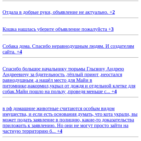
Отдала в добрые руки, объявление не актуально.
+
2
Кошка нашлась уберите объявление пожалуйста
+
3
Собака дома. Спасибо неравнодушным людям. И создателям
сайта.
+
4
Спасибо большое начальнику тюрьмы Глызину Андрею
Андреевичу за бдительность ,тёплый приют ,неостался
равнодушным ,а нашёл место для Майи в
питомнике,накормил,укрыл от дождя и отдельной клетке для
собак.Майи пошло на пользу ,проведя меньше с...
+
4
в рф домашние животные считаются особым видом
имущества, и если есть основания думать, что кота украли, вы
может подать заявление в полицию, какие-то доказательства
приложить к заявлению. Но они не могут просто зайти на
частную территорию б...
+
4