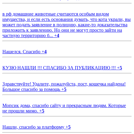
в рф домашние животные считаются особым видом
имущества, и если есть основания думать, что кота украли, вы
может подать заявление в полицию, какие-то доказательства
приложить к заявлению. Но они не могут просто зайти на
частную территорию б...
+
4
Нашелся. Спасибо
+
4
КУЗЮ НАШЛИ !!! СПАСИБО ЗА ПУБЛИКАЦИЮ !!!
+
5
Здравствуйте! Удалите, пожалуйста, пост, кошечка найдена!
Большое спасибо за помощь
+
5
Мопсик дома, спасибо сайту и прекрасным людям. Которые
не прошли мимо.
+
5
Нашли, спасибо за платформу
+
5