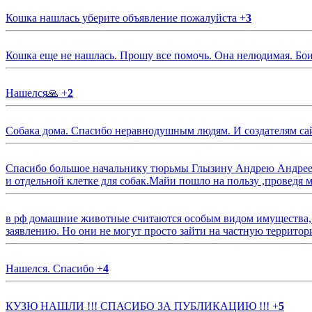
Кошка нашлась уберите объявление пожалуйста
+
3
Кошка еще не нашлась. Прошу все помочь. Она нелюдимая. Бои
Нашелся🙏
+
2
Собака дома. Спасибо неравнодушным людям. И создателям са
Спасибо большое начальнику тюрьмы Глызину Андрею Андрееви
и отдельной клетке для собак.Майи пошло на пользу ,проведя м
в рф домашние животные считаются особым видом имущества, и 
заявлению. Но они не могут просто зайти на частную территор
Нашелся. Спасибо
+
4
КУЗЮ НАШЛИ !!! СПАСИБО ЗА ПУБЛИКАЦИЮ !!!
+
5