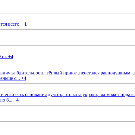
тся всего.
+
1
йта.
+
4
чу за бдительность ,тёплый приют ,неостался равнодушным ,а
еньше с...
+
4
если есть основания думать, что кота украли, вы может подать
ию б...
+
4