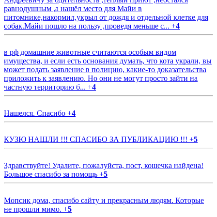
равнодушным ,а нашёл место для Майи в
питомнике,накормил,укрыл от дождя и отдельной клетке для
собак.Майи пошло на пользу ,проведя меньше с...
+
4
в рф домашние животные считаются особым видом
имущества, и если есть основания думать, что кота украли, вы
может подать заявление в полицию, какие-то доказательства
приложить к заявлению. Но они не могут просто зайти на
частную территорию б...
+
4
Нашелся. Спасибо
+
4
КУЗЮ НАШЛИ !!! СПАСИБО ЗА ПУБЛИКАЦИЮ !!!
+
5
Здравствуйте! Удалите, пожалуйста, пост, кошечка найдена!
Большое спасибо за помощь
+
5
Мопсик дома, спасибо сайту и прекрасным людям. Которые
не прошли мимо.
+
5