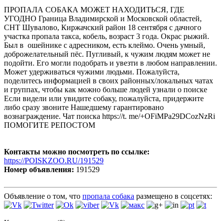
ПРОПАЛА СОБАКА МОЖЕТ НАХОДИТЬСЯ, ГДЕ
УГОДНО Граница Владимирской и Московской областей,
СНТ Шувалово, Киржачский район 18 сентября с дачного
участка пропала такса, кобель, возраст 3 года. Окрас рыжий.
Был в ошейнике с адресником, есть клеймо. Очень умный,
доброжелательный пёс. Пугливый, к чужим людям может не
подойти. Его могли подобрать и увезти в любом направлении.
Может удерживаться чужими людьми. Пожалуйста,
поделитесь информацией в своих районных/локальных чатах
и группах, чтобы как можно больше людей узнали о поиске
Если видели или увидите собаку, пожалуйста, придержите
либо сразу звоните Нашедшему гарантировано
вознаграждение. Чат поиска https://t. me/+OFiMPa29DCozNzRi
ПОМОГИТЕ РЕПОСТОМ
Контакты можно посмотреть по ссылке:
https://POISKZOO.RU/191529
Номер объявления:
191529
Объявление о том, что
пропала собака
размещено в соцсетях: