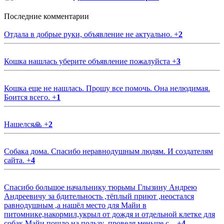
Последние комментарии
Отдала в добрые руки, объявление не актуально.
+
2
Кошка нашлась уберите объявление пожалуйста
+
3
Кошка еще не нашлась. Прошу все помочь. Она нелюдимая.
Боится всего.
+
1
Нашелся🙏
+
2
Собака дома. Спасибо неравнодушным людям. И создателям
сайта.
+
4
Спасибо большое начальнику тюрьмы Глызину Андрею
Андреевичу за бдительность ,тёплый приют ,неостался
равнодушным ,а нашёл место для Майи в
питомнике,накормил,укрыл от дождя и отдельной клетке для
собак.Майи пошло на пользу ,проведя меньше с...
+
4