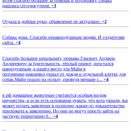
Всем спасибо большое за помощь и поддержку, собака
нашлась сегодня утром.
+
3
Отдала в добрые руки, объявление не актуально.
+
2
Собака дома. Спасибо неравнодушным людям. И создателям
сайта.
+
4
Спасибо большое начальнику тюрьмы Глызину Андрею
Андреевичу за бдительность ,тёплый приют ,неостался
равнодушным ,а нашёл место для Майи в
питомнике,накормил,укрыл от дождя и отдельной клетке для
собак.Майи пошло на пользу ,проведя меньше с...
+
4
в рф домашние животные считаются особым видом
имущества, и если есть основания думать, что кота украли, вы
может подать заявление в полицию, какие-то доказательства
приложить к заявлению. Но они не могут просто зайти на
частную территорию б...
+
4