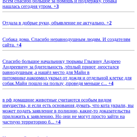
Всем спасибо большое за помощь и поддержку, собака
нашлась сегодня утром.
+
3
Отдала в добрые руки, объявление не актуально.
+
2
Собака дома. Спасибо неравнодушным людям. И создателям
сайта.
+
4
Спасибо большое начальнику тюрьмы Глызину Андрею
Андреевичу за бдительность ,тёплый приют ,неостался
равнодушным ,а нашёл место для Майи в
питомнике,накормил,укрыл от дождя и отдельной клетке для
собак.Майи пошло на пользу ,проведя меньше с...
+
4
в рф домашние животные считаются особым видом
имущества, и если есть основания думать, что кота украли, вы
может подать заявление в полицию, какие-то доказательства
приложить к заявлению. Но они не могут просто зайти на
частную территорию б...
+
4