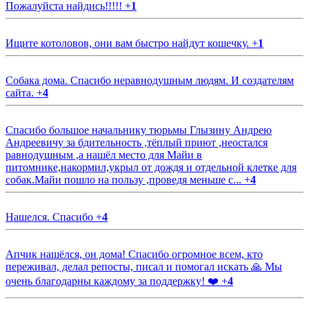
Пожалуйста найдись!!!!!
+
1
Ищите котоловов, они вам быстро найдут кошечку.
+
1
Собака дома. Спасибо неравнодушным людям. И создателям
сайта.
+
4
Спасибо большое начальнику тюрьмы Глызину Андрею
Андреевичу за бдительность ,тёплый приют ,неостался
равнодушным ,а нашёл место для Майи в
питомнике,накормил,укрыл от дождя и отдельной клетке для
собак.Майи пошло на пользу ,проведя меньше с...
+
4
Нашелся. Спасибо
+
4
Апчик нашёлся, он дома! Спасибо огромное всем, кто
переживал, делал репосты, писал и помогал искать 🙏 Мы
очень благодарны каждому за поддержку! ❤️
+
4