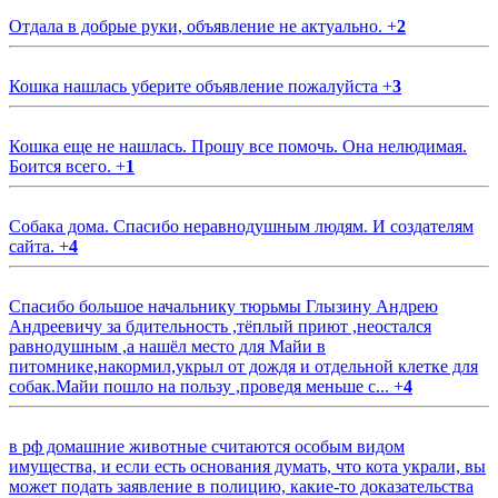
Отдала в добрые руки, объявление не актуально.
+
2
Кошка нашлась уберите объявление пожалуйста
+
3
Кошка еще не нашлась. Прошу все помочь. Она нелюдимая.
Боится всего.
+
1
Собака дома. Спасибо неравнодушным людям. И создателям
сайта.
+
4
Спасибо большое начальнику тюрьмы Глызину Андрею
Андреевичу за бдительность ,тёплый приют ,неостался
равнодушным ,а нашёл место для Майи в
питомнике,накормил,укрыл от дождя и отдельной клетке для
собак.Майи пошло на пользу ,проведя меньше с...
+
4
в рф домашние животные считаются особым видом
имущества, и если есть основания думать, что кота украли, вы
может подать заявление в полицию, какие-то доказательства