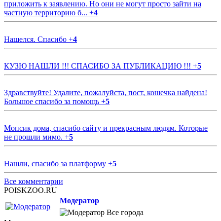
приложить к заявлению. Но они не могут просто зайти на
частную территорию б...
+
4
Нашелся. Спасибо
+
4
КУЗЮ НАШЛИ !!! СПАСИБО ЗА ПУБЛИКАЦИЮ !!!
+
5
Здравствуйте! Удалите, пожалуйста, пост, кошечка найдена!
Большое спасибо за помощь
+
5
Мопсик дома, спасибо сайту и прекрасным людям. Которые
не прошли мимо.
+
5
Нашли, спасибо за платформу
+
5
Все комментарии
POISKZOO.RU
Модератор
Все города