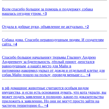
Всем спасибо большое за помощь и поддержку, собака
нашлась сегодня утром.
+
3
Отдала в добрые руки, объявление не актуально.
+
2
Собака дома. Спасибо неравнодушным людям. И создателям
сайта.
+
4
Спасибо большое начальнику тюрьмы Глызину Андрею
Андреевичу за бдительность ,тёплый приют ,неостался
равнодушным ,а нашёл место для Майи в
питомнике,накормил,укрыл от дождя и отдельной клетке для
собак.Майи пошло на пользу ,проведя меньше с...
+
4
в рф домашние животные считаются особым видом
имущества, и если есть основания думать, что кота украли, вы
может подать заявление в полицию, какие-то доказательства
приложить к заявлению. Но они не могут просто зайти на
частную территорию б...
+
4