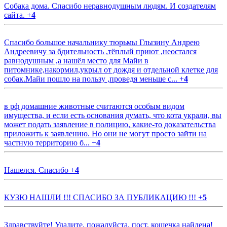
Собака дома. Спасибо неравнодушным людям. И создателям
сайта.
+
4
Спасибо большое начальнику тюрьмы Глызину Андрею
Андреевичу за бдительность ,тёплый приют ,неостался
равнодушным ,а нашёл место для Майи в
питомнике,накормил,укрыл от дождя и отдельной клетке для
собак.Майи пошло на пользу ,проведя меньше с...
+
4
в рф домашние животные считаются особым видом
имущества, и если есть основания думать, что кота украли, вы
может подать заявление в полицию, какие-то доказательства
приложить к заявлению. Но они не могут просто зайти на
частную территорию б...
+
4
Нашелся. Спасибо
+
4
КУЗЮ НАШЛИ !!! СПАСИБО ЗА ПУБЛИКАЦИЮ !!!
+
5
Здравствуйте! Удалите, пожалуйста, пост, кошечка найдена!