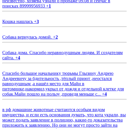
неизвестно, хозяева узнали о пропаже 09.08 и сейчас в
поисках 89999956933
+
1
Кошка нашлась
+
3
Собака вернулась домой.
+
2
Собака дома. Спасибо неравнодушным людям. И создателям
сайта.
+
4
Спасибо большое начальнику тюрьмы Глызину Андрею
Андреевичу за бдительность ,тёплый приют ,неостался
равнодушным ,а нашёл место для Майи в
питомнике,накормил,укрыл от дождя и отдельной клетке для
собак.Майи пошло на пользу ,проведя меньше с...
+
4
в рф домашние животные считаются особым видом
имущества, и если есть основания думать, что кота украли, вы
может подать заявление в полицию, какие-то доказательства
приложить к заявлению. Но они не могут просто зайти на