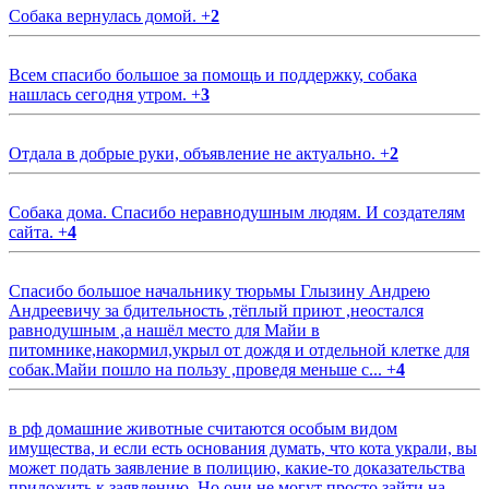
Собака вернулась домой.
+
2
Всем спасибо большое за помощь и поддержку, собака
нашлась сегодня утром.
+
3
Отдала в добрые руки, объявление не актуально.
+
2
Собака дома. Спасибо неравнодушным людям. И создателям
сайта.
+
4
Спасибо большое начальнику тюрьмы Глызину Андрею
Андреевичу за бдительность ,тёплый приют ,неостался
равнодушным ,а нашёл место для Майи в
питомнике,накормил,укрыл от дождя и отдельной клетке для
собак.Майи пошло на пользу ,проведя меньше с...
+
4
в рф домашние животные считаются особым видом
имущества, и если есть основания думать, что кота украли, вы
может подать заявление в полицию, какие-то доказательства
приложить к заявлению. Но они не могут просто зайти на