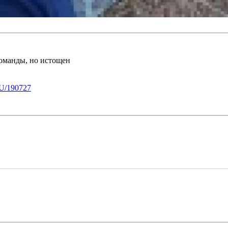
оманды, но истощен
U/190727