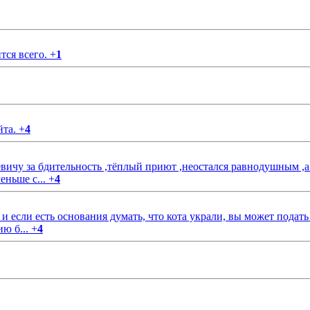
тся всего.
+
1
йта.
+
4
чу за бдительность ,тёплый приют ,неостался равнодушным ,а
еньше с...
+
4
если есть основания думать, что кота украли, вы может подать
ию б...
+
4