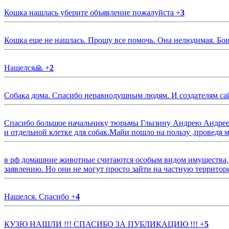
Кошка нашлась уберите объявление пожалуйста
+
3
Кошка еще не нашлась. Прошу все помочь. Она нелюдимая. Бои
Нашелся🙏
+
2
Собака дома. Спасибо неравнодушным людям. И создателям са
Спасибо большое начальнику тюрьмы Глызину Андрею Андрееви
и отдельной клетке для собак.Майи пошло на пользу ,проведя м
в рф домашние животные считаются особым видом имущества, и 
заявлению. Но они не могут просто зайти на частную территор
Нашелся. Спасибо
+
4
КУЗЮ НАШЛИ !!! СПАСИБО ЗА ПУБЛИКАЦИЮ !!!
+
5