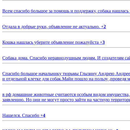
Всем спасибо большое за помощь и поддержку, собака нашлась
Отдала в добрые руки, объявление не актуально.
+
2
Кошка нашлась уберите объявление пожалуйста
+
3
Собака дома. Спасибо неравнодушным людям. И создателям са
Спасибо большое начальнику тюрьмы Глызину Андрею Андрееви
и отдельной клетке для собак.Майи пошло на пользу ,проведя м
в рф домашние животные считаются особым видом имущества, и 
заявлению. Но они не могут просто зайти на частную территор
Нашелся. Спасибо
+
4