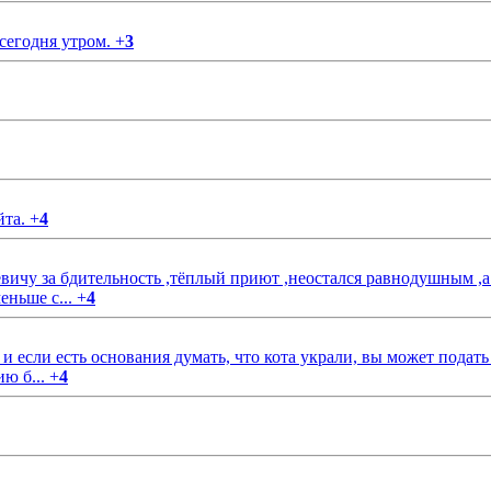
 сегодня утром.
+
3
йта.
+
4
чу за бдительность ,тёплый приют ,неостался равнодушным ,а
еньше с...
+
4
если есть основания думать, что кота украли, вы может подать
ию б...
+
4