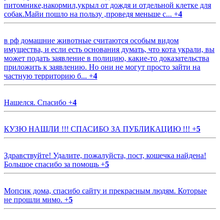
питомнике,накормил,укрыл от дождя и отдельной клетке для
собак.Майи пошло на пользу ,проведя меньше с...
+
4
в рф домашние животные считаются особым видом
имущества, и если есть основания думать, что кота украли, вы
может подать заявление в полицию, какие-то доказательства
приложить к заявлению. Но они не могут просто зайти на
частную территорию б...
+
4
Нашелся. Спасибо
+
4
КУЗЮ НАШЛИ !!! СПАСИБО ЗА ПУБЛИКАЦИЮ !!!
+
5
Здравствуйте! Удалите, пожалуйста, пост, кошечка найдена!
Большое спасибо за помощь
+
5
Мопсик дома, спасибо сайту и прекрасным людям. Которые
не прошли мимо.
+
5