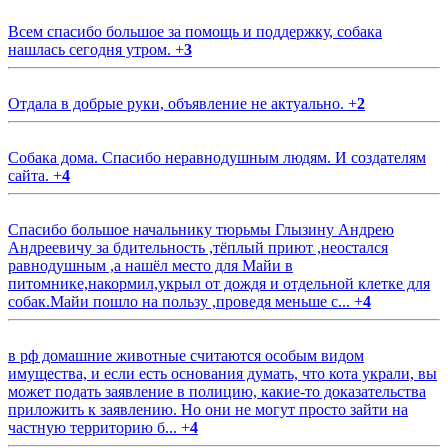
Всем спасибо большое за помощь и поддержку, собака
нашлась сегодня утром.
+
3
Отдала в добрые руки, объявление не актуально.
+
2
Собака дома. Спасибо неравнодушным людям. И создателям
сайта.
+
4
Спасибо большое начальнику тюрьмы Глызину Андрею
Андреевичу за бдительность ,тёплый приют ,неостался
равнодушным ,а нашёл место для Майи в
питомнике,накормил,укрыл от дождя и отдельной клетке для
собак.Майи пошло на пользу ,проведя меньше с...
+
4
в рф домашние животные считаются особым видом
имущества, и если есть основания думать, что кота украли, вы
может подать заявление в полицию, какие-то доказательства
приложить к заявлению. Но они не могут просто зайти на
частную территорию б...
+
4