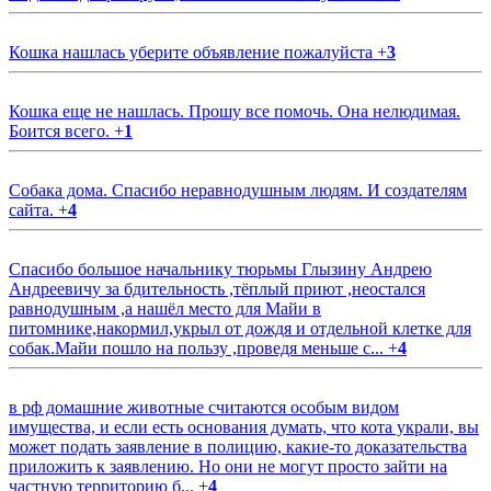
Кошка нашлась уберите объявление пожалуйста
+
3
Кошка еще не нашлась. Прошу все помочь. Она нелюдимая.
Боится всего.
+
1
Собака дома. Спасибо неравнодушным людям. И создателям
сайта.
+
4
Спасибо большое начальнику тюрьмы Глызину Андрею
Андреевичу за бдительность ,тёплый приют ,неостался
равнодушным ,а нашёл место для Майи в
питомнике,накормил,укрыл от дождя и отдельной клетке для
собак.Майи пошло на пользу ,проведя меньше с...
+
4
в рф домашние животные считаются особым видом
имущества, и если есть основания думать, что кота украли, вы
может подать заявление в полицию, какие-то доказательства
приложить к заявлению. Но они не могут просто зайти на
частную территорию б...
+
4